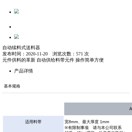
自动续料式送料器
发布时间：2020-11-20 浏览次数：571 次
元件供料的革新 自动供给料带元件 操作简单方便
产品详情
基本规格
A
适用料带
宽8mm、最大厚度 1mm
※有限制事项 请与本公司联系