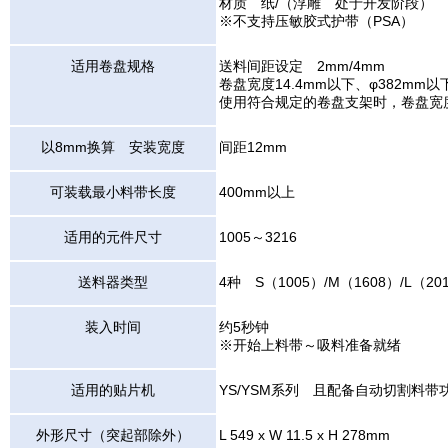
材质 纸/（浮雕 处于开发阶段）
※不支持压敏胶式护带（PSA）
适用卷盘规格
送料间距设定 2mm/4mm
卷盘宽度14.4mm以下、φ382mm以
使用符合规定的卷盘支架时，卷盘宽度为
以8mm换算 安装宽度
间距12mm
可装载最小料带长度
400mm以上
适用的元件尺寸
1005～3216
送料器类型
4种 S（1005）/M（1608）/L（201
装入时间
约5秒钟
※开始上料带～吸料准备就绪
适用的贴片机
YS/YSM系列 且配备自动切割料带
外形尺寸（突起部除外）
L 549 x W 11.5 x H 278mm