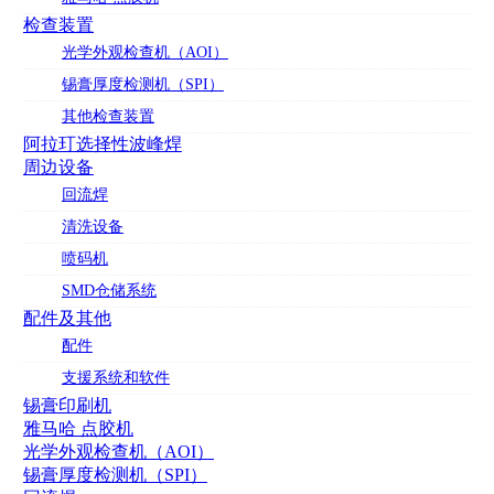
检查装置
光学外观检查机（AOI）
锡膏厚度检测机（SPI）
其他检查装置
阿拉玎选择性波峰焊
周边设备
回流焊
清洗设备
喷码机
SMD仓储系统
配件及其他
配件
支援系统和软件
锡膏印刷机
雅马哈 点胶机
光学外观检查机（AOI）
锡膏厚度检测机（SPI）