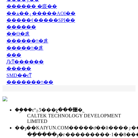
������ �㽺��
��ѧ��ۼ�����AOI��
�����ȼ�����SPI��
������
��ϴ�豸
������װ�豸
�����װ�豸
���
֧Ԯϵͳ������
�����
SMD�ִ�ϵͳ
�������װ��
��ۣ��εºؿƼ���չ���޹�˾
CALTEK TECHNOLOGY DEVELOPMENT
LIMITED
��ݸ��KAIYUN.
��ַ����ݸ�г���������·1��8���������2903-