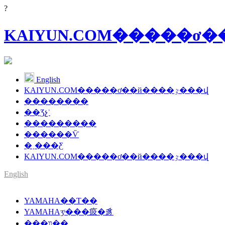
?
English
KAIYUN.COM�����ơ��й����ٷ���վ
��������
��Ʒչʾ
���������
������Ѷ
�˲���Ƹ
KAIYUN.COM�����ơ��й����ٷ���վ
English
SMT�����豸��Ӧ��
YAMAHA��Ƭ��
YAMAHA����
YAMAHAӡˢ���㽺�豸
���װ��