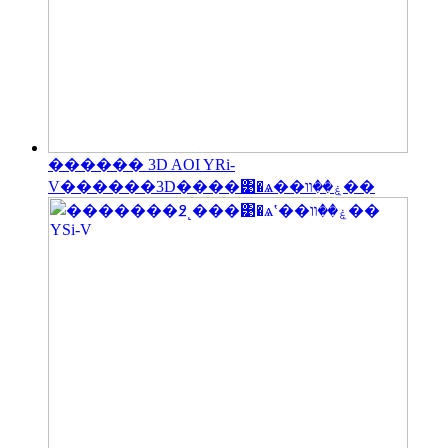
������ 3D AOI YRi-
V������3D����͹�ѧ��ۼ��װ��