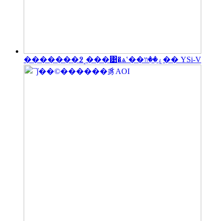
�������߶˻���͹�ѧʽ��ۼ��װ�� YSi-V