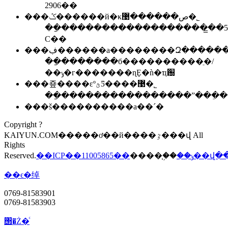
2906��
���ݣ������й�κص������޹�˾
��ַ�������������������̳�5Aд
C��
��ַ�������б����������ֵ�/
��ݸ�г�������ɳȨ�ǹ�ҵ԰
���죺����εºؿƼ����޹�˾
��ַ����������������ˮ���ֵ��
���š����������а��´�
Copyright ?
KAIYUN.COM�����ơ��й����ٷ���վ All
Rights
Reserved.
��ICP��11005865��
����֧�֣�
��ݸ��վ
��ϵ�绰
0769-81583901
0769-81583903
΢�Ż�ͨ