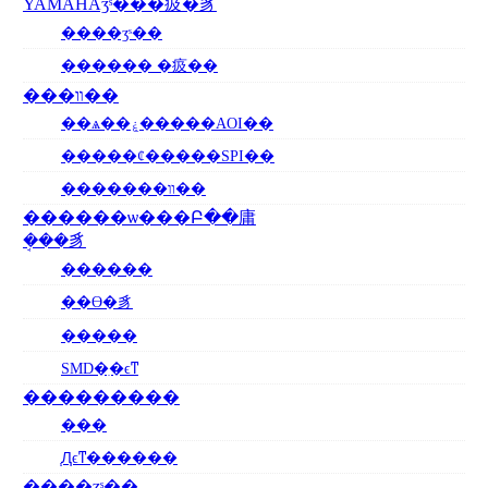
YAMAHAӡˢ���㽺�豸
����ӡˢ��
������ �㽺��
���װ��
��ѧ��ۼ�����AOI��
�����ȼ�����SPI��
�������װ��
������ѡ���Բ��庸
�ܱ��豸
������
��ϴ�豸
�����
SMD�ִ�ϵͳ
���������
���
֧Ԯϵͳ������
����ӡˢ��