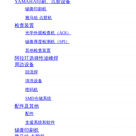
YAMAHA印刷、点胶设备
锡膏印刷机
雅马哈 点胶机
检查装置
光学外观检查机（AOI）
锡膏厚度检测机（SPI）
其他检查装置
阿拉玎选择性波峰焊
周边设备
回流焊
清洗设备
喷码机
SMD仓储系统
配件及其他
配件
支援系统和软件
锡膏印刷机