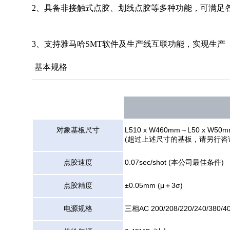
2、具备非接触式点胶、划线点胶等多种功能，可满足
3、支持雅马哈SMT软件及生产线互联功能，实现生产
基本规格
对象基板尺寸
L510 x W460mm～L50 x W50
(超过上述尺寸的基板，请另行咨
点胶速度
0.07sec/shot (本公司最佳条件)
点胶精度
±0.05mm (μ＋3σ)
电源规格
三相AC 200/208/220/240/380/4