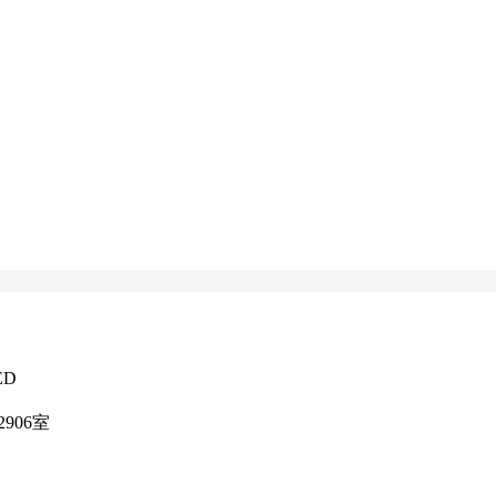
ED
906室