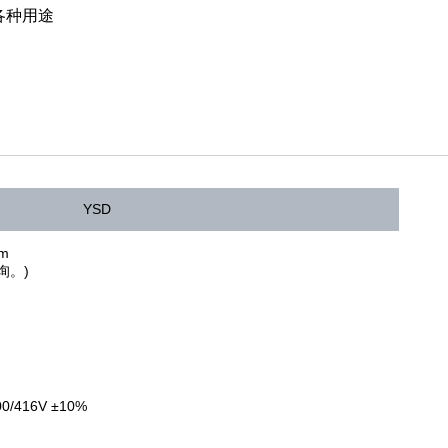
各种用途
YSD
mm
询。)
00/416V ±10%