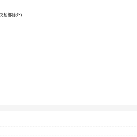
m (突起部除外)