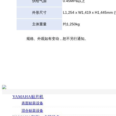
供给气源
0.45MPa以上
外形尺寸
L1,254 x W1,419 x H1,445m
主体重量
约1,250kg
规格、外观如有变动，恕不另行通知。
YAMAHA贴片机
表面贴装设备
混合贴装设备