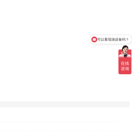
可以看现场设备吗？