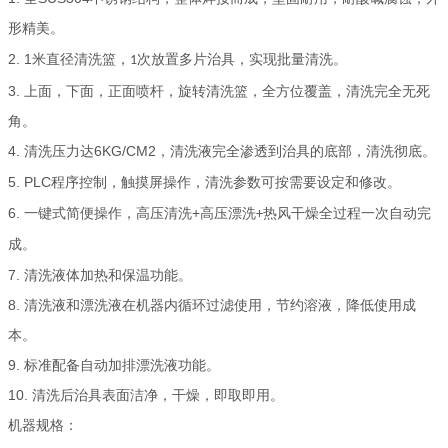
形精美。
2.
1
米直径清洗篮，
次放置多片治具，实现批量清洗。
1
3.
上面，下面，正面喷杆，旋转清洗篮，全方位覆盖，清洗完全无死
角。
4.
6KG/CM2
清洗压力达
，清洗液完全渗透到治具的底部，清洗彻底。
5.
PLC
程序控制，触摸屏操作，清洗参数可按需要设定和修改。
6.
+
一键式简便操作，高压清洗
高压漂洗
热风干燥全过程一次自动完
+
成。
7.
清洗液体加热和保温功能。
8.
清洗液和漂洗液在机器内循环过滤使用，节约溶液，降低使用成
本。
9.
标准配备自动加排漂洗液功能。
10.
清洗后治具表面洁净，干燥，即取即用。
机器规格：