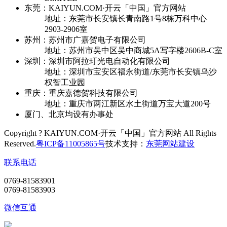
东莞：KAIYUN.COM·开云「中国」官方网站
地址：东莞市长安镇长青南路1号8栋万科中心
2903-2906室
苏州：苏州市广嘉贺电子有限公司
地址：苏州市吴中区吴中商城5A写字楼2606B-C室
深圳：深圳市阿拉玎光电自动化有限公司
地址：深圳市宝安区福永街道/东莞市长安镇乌沙
权智工业园
重庆：重庆嘉德贺科技有限公司
地址：重庆市两江新区水土街道万宝大道200号
厦门、北京均设有办事处
Copyright ? KAIYUN.COM·开云「中国」官方网站 All Rights
Reserved.
粤ICP备11005865号
技术支持：
东莞网站建设
联系电话
0769-81583901
0769-81583903
微信互通