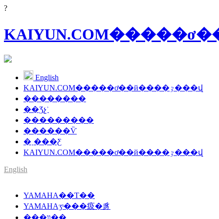
?
English
KAIYUN.COM�����ơ��й����ٷ���վ
��������
��Ʒչʾ
���������
������Ѷ
�˲���Ƹ
KAIYUN.COM�����ơ��й����ٷ���վ
English
SMT�����豸��Ӧ��
YAMAHA��Ƭ��
YAMAHA����
YAMAHAӡˢ���㽺�豸
���װ��