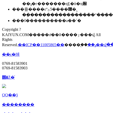
��ݸ�г�������ɳȨ�ǹ�ҵ԰
���죺����εºؿƼ����޹�˾
��ַ����������������ˮ���ֵ��
���š����������а��´�
Copyright ?
KAIYUN.COM�����ơ��й����ٷ���վ All
Rights
Reserved.
��ICP��11005865��
����֧�֣�
��ݸ��վ
��ϵ�绰
0769-81583901
0769-81583903
΢�Ż�ͨ
QQ��ѯ
��������