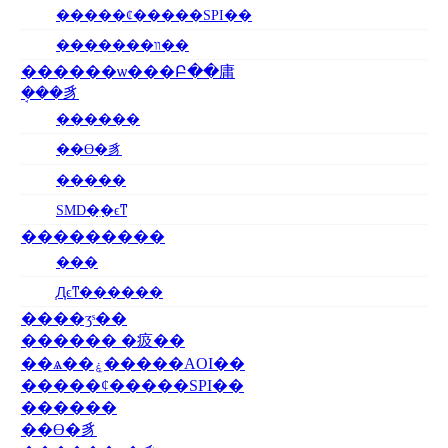
�����ȼ�����SPI��
�������װ��
������ѡ���Բ��庸
�ܱ��豸
������
��ϴ�豸
�����
SMD�ִ�ϵͳ
���������
���
֧Ԯϵͳ������
����ӡˢ��
������ �㽺��
��ѧ��ۼ�����AOI��
�����ȼ�����SPI��
������
��ϴ�豸