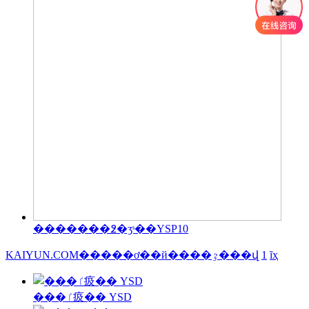
�������߶�ӡˢ��YSP10
KAIYUN.COM�����ơ��й����ٷ���վ
1
ĩҳ
���ٵ㽺�� YSD