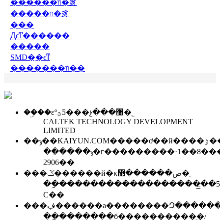
������װ�豸
�����װ�豸
���
֧Ԯϵͳ������
�����
SMD�ִ�ϵͳ
�������װ��
��ۣ��εºؿƼ���չ���޹�˾
CALTEK TECHNOLOGY DEVELOPMENT
LIMITED
��ݸ��KAIYUN.
��ַ����ݸ�г���������·1��8���������2903-
2906��
���ݣ������й�κص������޹�˾
��ַ�������������������̳�5Aд
C��
��ַ�������б����������ֵ�/