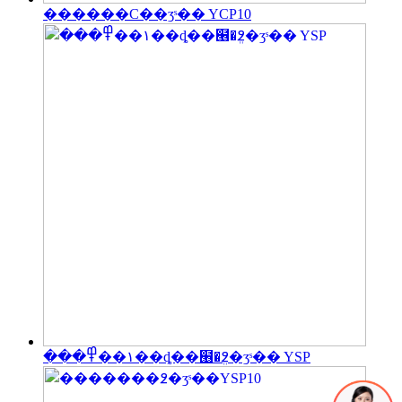
������С��ӡˢ�� YCP10
���١��߾��ȡ��๦�ܸ߶�ӡˢ�� YSP