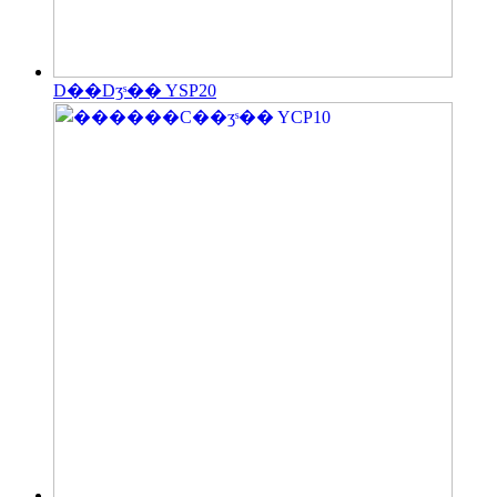
D��Dӡˢ�� YSP20